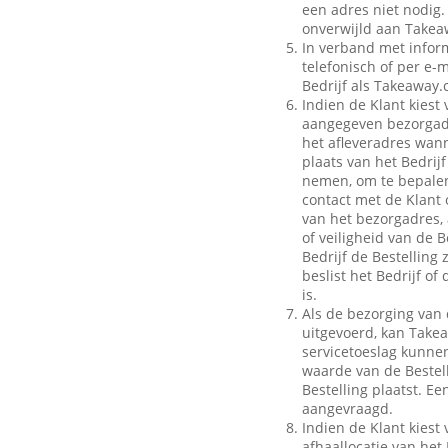
een adres niet nodig.
onverwijld aan Takeaw
In verband met inform
telefonisch of per e-m
Bedrijf als Takeaway.
Indien de Klant kiest 
aangegeven bezorgadr
het afleveradres wann
plaats van het Bedrij
nemen, om te bepalen
contact met de Klant 
van het bezorgadres, 
of veiligheid van de B
Bedrijf de Bestelling
beslist het Bedrijf o
is.
Als de bezorging van 
uitgevoerd, kan Take
servicetoeslag kunnen 
waarde van de Bestell
Bestelling plaatst. E
aangevraagd.
Indien de Klant kiest 
afhaallocatie van het