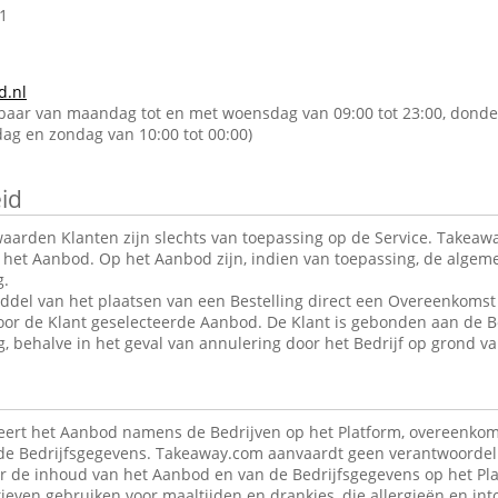
1
d.nl
kbaar van maandag tot en met woensdag van 09:00 tot 23:00, donde
rdag en zondag van 10:00 tot 00:00)
id
arden Klanten zijn slechts van toepassing op de Service. Takeawa
r het Aanbod. Op het Aanbod zijn, indien van toepassing, de alge
g.
ddel van het plaatsen van een Bestelling direct een Overeenkomst 
oor de Klant geselecteerde Aanbod. De Klant is gebonden aan de B
g, behalve in het geval van annulering door het Bedrijf op grond va
ert het Aanbod namens de Bedrijven op het Platform, overeenkom
de Bedrijfsgegevens. Takeaway.com aanvaardt geen verantwoordeli
r de inhoud van het Aanbod en van de Bedrijfsgegevens op het Pla
ieven gebruiken voor maaltijden en drankjes, die allergieën en in