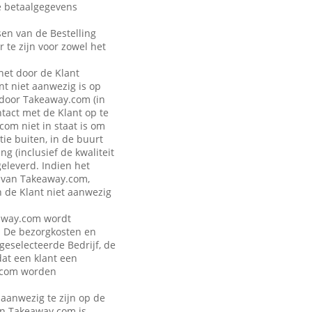
de betaalgegevens
sen van de Bestelling
r te zijn voor zowel het
 het door de Klant
t niet aanwezig is op
 door Takeaway.com (in
ntact met de Klant op te
om niet in staat is om
ie buiten, in de buurt
g (inclusief de kwaliteit
geleverd. Indien het
n van Takeaway.com,
n de Klant niet aanwezig
keaway.com wordt
. De bezorgkosten en
 geselecteerde Bedrijf, de
dat een klant een
y.com worden
 aanwezig te zijn op de
van Takeaway.com is