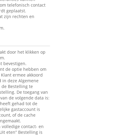
 om telefonisch contact
dt geplaatst.
t zijn rechten en
rm.
kt door het klikken op
rm.
t bevestigen.
lant de optie hebben om
de Klant ermee akkoord
ld in deze Algemene
 de Bestelling te
telling. De toegang van
e van de volgende data is:
heeft gehad tot de
lijke gastaccount is
count, of de cache
aangemaakt.
 volledige contact- en
it eten” Bestelling is