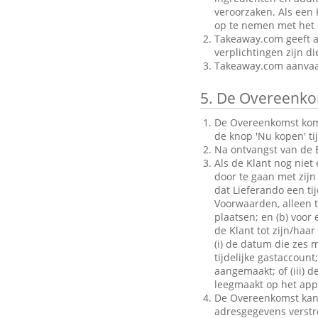
veroorzaken. Als een 
op te nemen met het B
Takeaway.com geeft al
verplichtingen zijn d
Takeaway.com aanvaar
5.
De Overeenko
De Overeenkomst komt 
de knop 'Nu kopen' ti
Na ontvangst van de B
Als de Klant nog niet
door te gaan met zijn 
dat Lieferando een ti
Voorwaarden, alleen to
plaatsen; en (b) voo
de Klant tot zijn/haar
(i) de datum die zes 
tijdelijke gastaccoun
aangemaakt; of (iii) d
leegmaakt op het appa
De Overeenkomst kan a
adresgegevens verstrek