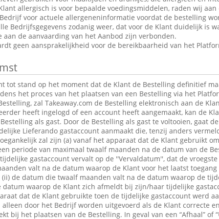
Klant allergisch is voor bepaalde voedingsmiddelen, raden wij aan
edrijf voor actuele allergeneninformatie voordat de bestelling wor
le Bedrijfsgegevens zodanig weer, dat voor de Klant duidelijk is wa
ie aan de aanvaarding van het Aanbod zijn verbonden.
dt geen aansprakelijkheid voor de bereikbaarheid van het Platfo
mst
tot stand op het moment dat de Klant de Bestelling definitief maa
jdens het proces van het plaatsen van een Bestelling via het Platfo
estelling, zal Takeaway.com de Bestelling elektronisch aan de Klan
 eerder heeft ingelogd of een account heeft aangemaakt, kan de K
Bestelling als gast. Door de Bestelling als gast te voltooien, gaat 
jdelijke Lieferando gastaccount aanmaakt die, tenzij anders verme
egankelijk zal zijn (a) vanaf het apparaat dat de Klant gebruikt om
r een periode van maximaal twaalf maanden na de datum van de Bes
 tijdelijke gastaccount vervalt op de ''Vervaldatum'', dat de vroegst
maanden valt na de datum waarop de Klant voor het laatst toegang 
t; (ii) de datum die twaalf maanden valt na de datum waarop de tijde
e datum waarop de Klant zich afmeldt bij zijn/haar tijdelijke gastac
raat dat de Klant gebruikte toen de tijdelijke gastaccount werd 
lleen door het Bedrijf worden uitgevoerd als de Klant correcte en
t bij het plaatsen van de Bestelling. In geval van een “Afhaal” of “U