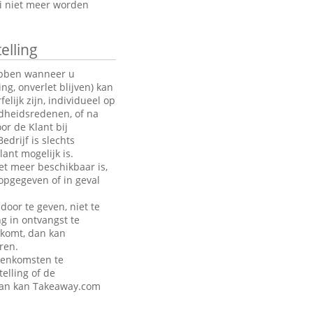
oi niet meer worden
elling
hebben wanneer u
g, onverlet blijven) kan
ijk zijn, individueel op
ndheidsredenen, of na
or de Klant bij
drijf is slechts
ant mogelijk is.
et meer beschikbaar is,
opgegeven of in geval
door te geven, niet te
ng in ontvangst te
akomt, dan kan
ren.
eenkomsten te
telling of de
 dan kan Takeaway.com