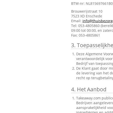
BTW-nr: NL815697661B0
Brouwerijstraat 10
7523 XD Enschede
Email:
info@thuisbezorg
Tel: 053-4805860 (berei
09:00 tot 00:00, en zate
Fax: 053-4805861
3.
Toepasselijkhe
Deze Algemene Voorwa
verantwoordelijk voo
Bedrijf van toepassin
De Klant gaat door mi
de levering van het d
recht op terugbetalin
4.
Het Aanbod
Takeaway.com publice
Bedrijven aangelever
aansprakelijkheid voo
ingrediënten en addit