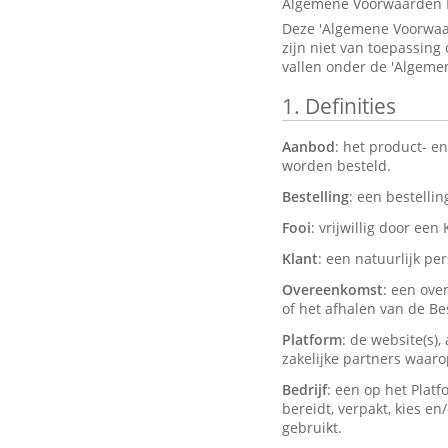
Algemene Voorwaarden 
Deze 'Algemene Voorwaar
zijn niet van toepassing
vallen onder de 'Algeme
1.
Definities
Aanbod
: het product- e
worden besteld.
Bestelling
: een bestelli
Fooi
: vrijwillig door een
Klant
: een natuurlijk pe
Overeenkomst
: een ove
of het afhalen van de Bes
Platform
: de website(s)
zakelijke partners waar
Bedrijf
: een op het Plat
bereidt, verpakt, kies e
gebruikt.