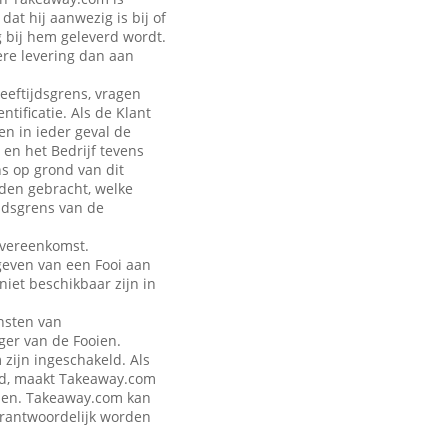
at hij aanwezig is bij of
g bij hem geleverd wordt.
ere levering dan aan
leeftijdsgrens, vragen
tificatie. Als de Klant
en in ieder geval de
 en het Bedrijf tevens
ns op grond van dit
rden gebracht, welke
jdsgrens van de
Overeenkomst.
geven van een Fooi aan
iet beschikbaar zijn in
nsten van
ger van de Fooien.
zijn ingeschakeld. Als
eld, maakt Takeaway.com
talen. Takeaway.com kan
verantwoordelijk worden