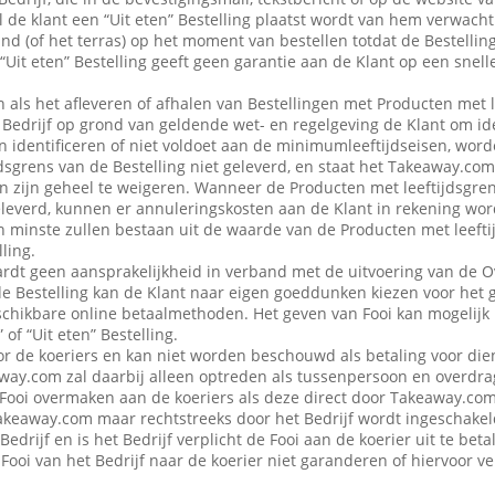
 de klant een “Uit eten” Bestelling plaatst wordt van hem verwacht d
nd (of het terras) op het moment van bestellen totdat de Bestellin
“Uit eten” Bestelling geeft geen garantie aan de Klant op een snell
en als het afleveren of afhalen van Bestellingen met Producten met 
edrijf op grond van geldende wet- en regelgeving de Klant om iden
n identificeren of niet voldoet aan de minimumleeftijdseisen, word
dsgrens van de Bestelling niet geleverd, en staat het Takeaway.com
 in zijn geheel te weigeren. Wanneer de Producten met leeftijdsgre
eleverd, kunnen er annuleringskosten aan de Klant in rekening wo
n minste zullen bestaan uit de waarde van de Producten met leefti
ling.
dt geen aansprakelijkheid in verband met de uitvoering van de 
de Bestelling kan de Klant naar eigen goeddunken kiezen voor het 
schikbare online betaalmethoden. Het geven van Fooi kan mogelijk n
 of “Uit eten” Bestelling.
or de koeriers en kan niet worden beschouwd als betaling voor die
ay.com zal daarbij alleen optreden als tussenpersoon en overdra
Fooi overmaken aan de koeriers als deze direct door Takeaway.com 
 Takeaway.com maar rechtstreeks door het Bedrijf wordt ingeschak
Bedrijf en is het Bedrijf verplicht de Fooi aan de koerier uit te be
Fooi van het Bedrijf naar de koerier niet garanderen of hiervoor 