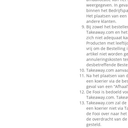
weergegeven. In geval
binnen het Bedrijfspa
Het plaatsen van een 
andere klanten.
Bij zowel het bestell
Takeaway.com en het B
zich niet adequaat ka
Producten met leeftij
vrij om de Bestelling
artikel niet worden g
annuleringskosten te
desbetreffende Bestel
Takeaway.com aanvaar
Na het plaatsen van 
een koerier via de be
geval van een “Afhaal”
De Fooi is bedoeld vo
Takeaway.com. Takeaw
Takeaway.com zal de 
een koerier niet via
de Fooi over naar het 
de overdracht van de 
gesteld.