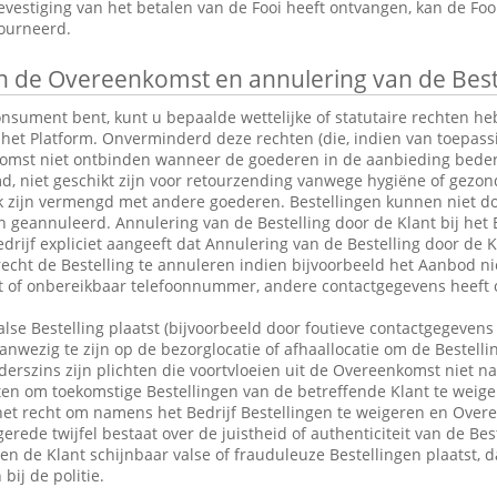
vestiging van het betalen van de Fooi heeft ontvangen, kan de Fo
tourneerd.
 de Overeenkomst en annulering van de Best
consument bent, kunt u bepaalde wettelijke of statutaire rechten 
 het Platform. Onverminderd deze rechten (die, indien van toepassin
omst niet ontbinden wanneer de goederen in de aanbieding bederfel
md, niet geschikt zijn voor retourzending vanwege hygiëne of gezo
k zijn vermengd met andere goederen. Bestellingen kunnen niet do
eannuleerd. Annulering van de Bestelling door de Klant bij het Be
drijf expliciet aangeeft dat Annulering van de Bestelling door de Kl
 recht de Bestelling te annuleren indien bijvoorbeeld het Aanbod ni
ct of onbereikbaar telefoonnummer, andere contactgegevens heeft 
alse Bestelling plaatst (bijvoorbeeld door foutieve contactgegevens 
anwezig te zijn op de bezorglocatie of afhaallocatie om de Bestelli
rszins zijn plichten die voortvloeien uit de Overeenkomst niet n
en om toekomstige Bestellingen van de betreffende Klant te weige
et recht om namens het Bedrijf Bestellingen te weigeren en Over
erede twijfel bestaat over de juistheid of authenticiteit van de Bes
en de Klant schijnbaar valse of frauduleuze Bestellingen plaatst,
bij de politie.