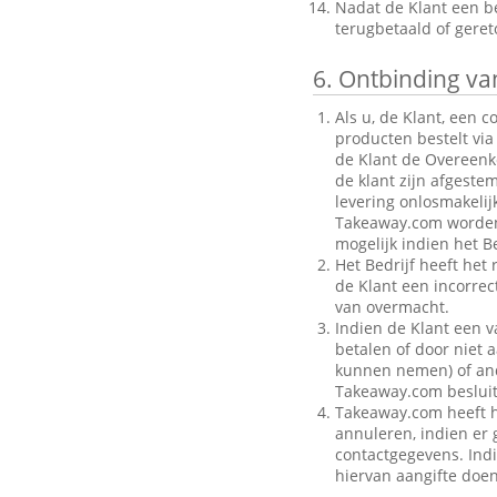
Nadat de Klant een be
terugbetaald of gere
6.
Ontbinding van
Als u, de Klant, een 
producten bestelt via
de Klant de Overeenk
de klant zijn afgeste
levering onlosmakelij
Takeaway.com worden g
mogelijk indien het Be
Het Bedrijf heeft het
de Klant een incorre
van overmacht.
Indien de Klant een v
betalen of door niet a
kunnen nemen) of ande
Takeaway.com besluit
Takeaway.com heeft h
annuleren, indien er g
contactgegevens. Indi
hiervan aangifte doen 