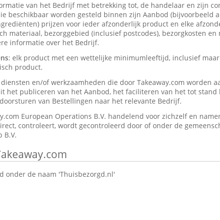
formatie van het Bedrijf met betrekking tot, de handelaar en zijn c
ie beschikbaar worden gesteld binnen zijn Aanbod (bijvoorbeeld a
rediënten) prijzen voor ieder afzonderlijk product en elke afzonder
isch materiaal, bezorggebied (inclusief postcodes), bezorgkosten en
e informatie over het Bedrijf.
ens
: elk product met een wettelijke minimumleeftijd, inclusief maar
isch product.
e diensten en/of werkzaamheden die door Takeaway.com worden a
t het publiceren van het Aanbod, het faciliteren van het tot stan
oorsturen van Bestellingen naar het relevante Bedrijf.
y.com European Operations B.V. handelend voor zichzelf en namen
direct, controleert, wordt gecontroleerd door of onder de gemeensch
 B.V.
 Takeaway.com
 onder de naam 'Thuisbezorgd.nl'