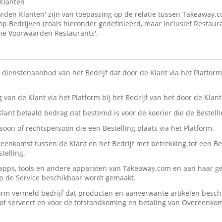
Klanten
den Klanten' zijn van toepassing op de relatie tussen Takeaway.
 op Bedrijven (zoals hieronder gedefinieerd, maar inclusief Restaur
ne Voorwaarden Restaurants'.
n dienstenaanbod van het Bedrijf dat door de Klant via het Platform 
ng van de Klant via het Platform bij het Bedrijf van het door de Kla
 Klant betaald bedrag dat bestemd is voor de koerier die de Bestelli
rsoon of rechtspersoon die een Bestelling plaats via het Platform.
reenkomst tussen de Klant en het Bedrijf met betrekking tot een Be
telling.
, apps, tools en andere apparaten van Takeaway.com en aan haar ge
op de Service beschikbaar wordt gemaakt.
form vermeld bedrijf dat producten en aanverwante artikelen beschik
n/of serveert en voor de totstandkoming en betaling van Overeenko