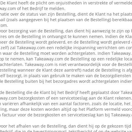
 De Klant heeft de plicht om onjuistheden in verstrekte of vermel
ay.com of het Bedrijf te melden.
atie over de status van zijn Bestelling, dient de Klant na het plaat
ail (zoals aangegeven bij het plaatsen van de Bestelling) bereikbaa
com.
voor bezorging van de Bestelling, dan dient hij aanwezig te zijn op
es om de Bestelling in ontvangst te kunnen nemen. Indien de Klan
eer de Bestelling wordt geleverd, en de Bestelling wordt geleverd
f zelf) zal Takeaway.com een redelijke inspanning verrichten om co
 waar de Bestelling moet worden achtergelaten. Indien Takeaway.c
op te nemen, kan Takeaway.com de Bestelling op een redelijke locat
achterlaten. Takeaway.com is niet verantwoordelijk voor de Bestellin
estelling wanneer de Klant deze aantreft) nadat de Bestelling is af
 zelf bezorgt, in plaats van gebruik te maken van de bezorgdienste
f de Bestelling buiten bij het bezorgadres wordt achtergelaten indie
de Bestelling die de Klant bij het Bedrijf heeft geplaatst door Ta
away.com bezorgkosten of een servicetoeslag aan de Klant rekenen
variëren afhankelijk van een aantal factoren, zoals de locatie, het
ing, maar deze kosten worden altijd op het Platform vermeld voor
en factuur voor de bezorgkosten en servicetoeslag kan bij Takeawa
voor het afhalen van de Bestelling, dan dient hij op de gekozen tijd
 Bedrijf, die in de bevestigingsmail, tekstbericht of op de website 