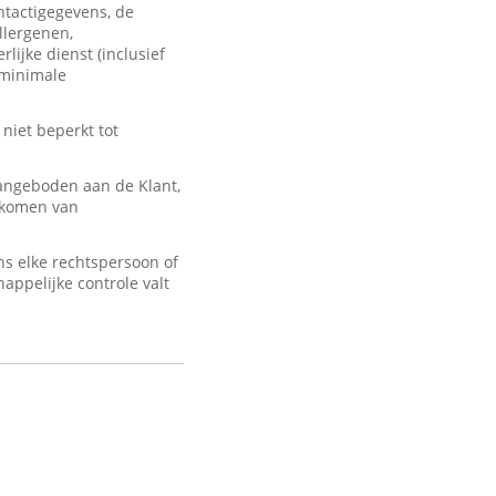
ontactigegevens, de
llergenen,
lijke dienst (inclusief
 minimale
 niet beperkt tot
angeboden aan de Klant,
d komen van
s elke rechtspersoon of
appelijke controle valt