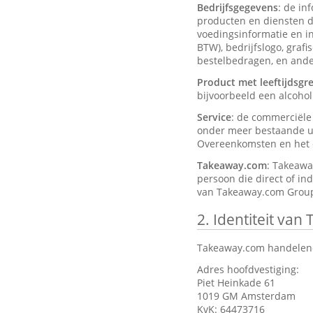
Bedrijfsgegevens
: de in
producten en diensten d
voedingsinformatie en ing
BTW), bedrijfslogo, graf
bestelbedragen, en ander
Product met leeftijdsgr
bijvoorbeeld een alcohol
Service
: de commerciël
onder meer bestaande ui
Overeenkomsten en het d
Takeaway.com
: Takeawa
persoon die direct of in
van Takeaway.com Group
2.
Identiteit van
Takeaway.com handelend
Adres hoofdvestiging:
Piet Heinkade 61
1019 GM Amsterdam
KvK: 64473716